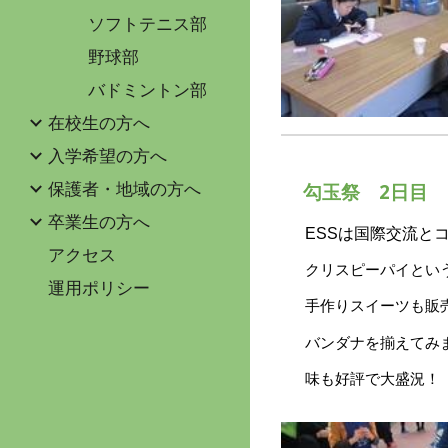
ソフトテニス部
野球部
バドミントン部
在校生の方へ
入学希望の方へ
保護者・地域の方へ
勾玉祭
2
日目 
卒業生の方へ
ESSは国際交流と
アクセス
クリスピーパイとい
運用ポリシー
手作りスイーツも販
バンダナを揃えてみ
味も好評で大盛況！