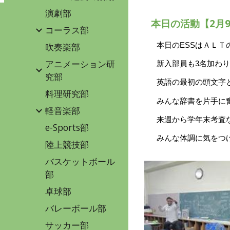
演劇部
本日の活動【
2
月
コーラス部
吹奏楽部
本日のESSはＡＬＴ
アニメーション研
新入部員も
3
名加わり
究部
英語の最初の頭文字
料理研究部
みんな辞書を片手に
軽音楽部
来週から学年末考査
e-Sports部
みんな体調に気をつ
陸上競技部
バスケットボール
部
卓球部
バレーボール部
サッカー部