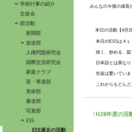
学校行事の紹介
みんなの今後の成長
生徒会
部活動
本日の活動【
4
月
2
新聞部
放送部
本日のESSはＡ
人権問題研究会
焼く、炒める、茹
国際交流研究会
日本語とは異なり
家庭クラブ
生徒は驚いていま
茶・華道部
これからもどんど
美術部
書道部
写真部
〈H28年度の活
ESS
ESS過去の活動