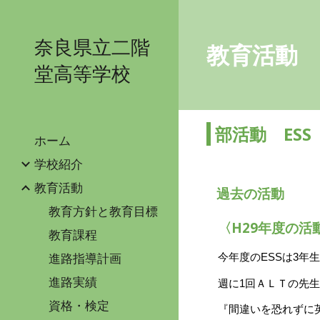
Sk
奈良県立二階
教育活動
堂高等学校
部活動 ESS
ホーム
学校紹介
教育活動
過去の活動
教育方針と教育目標
〈H29年度の活
教育課程
進路指導計画
今年度のESSは
3
年生
進路実績
週に
1
回ＡＬＴの先生
資格・検定
『間違いを恐れずに