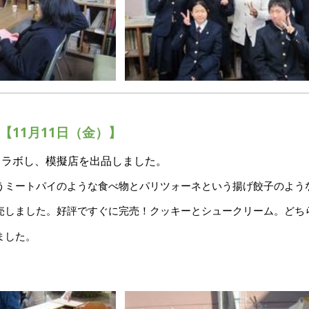
【
11
月
11
日（金）】
コラボし、模擬店を出品しました。
うミートパイのような食べ物とパリツォーネという揚げ餃子のよう
売しました。好評ですぐに完売！クッキーとシュークリーム。どち
ました。