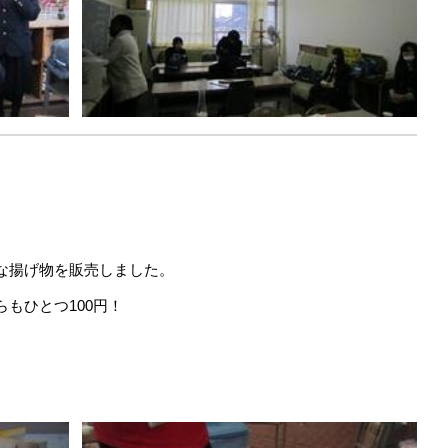
な揚げ物を販売しました。
らもひとつ
100
円！