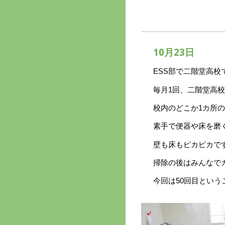
10
月
23
日
ESS部で二階堂高
毎月
1
回、二階堂高校
校内のどこか
1
カ所の
素手で便器や床を磨
壁も床もピカピカで
掃除の後はみんなで
今回は
50
回目という