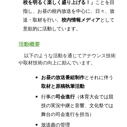
校を明るく楽しく盛り上げる！」
ことを目
指し、お昼の校内放送を中心に、日々、放
送・取材を行い、
校内情報メディア
として
意欲的に活動しています。
活動概要
以下のような活動を通じてアナウンス技術
や取材技術の向上に励んでいます。
お昼の放送番組制作
とそれに伴う
取材と原稿執筆活動
行事の
司会進行
（体育大会では競
技の実況中継と音響、文化祭では
舞台の司会進行を担当）
放送曲の管理