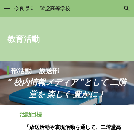
奈良県立二階堂高等学校
Skip to main content
Skip to navigation
教育活動
部活動
放送
部
” 校内
情報メディア ”
として 二階
堂を 楽しく 豊かに！
活動目標
「放送活動や表現活動を通じて、二階堂高